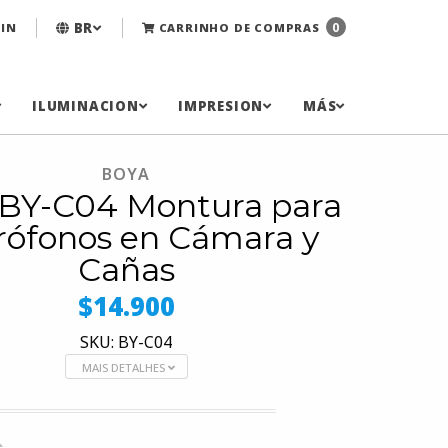
BR
0
IN
CARRINHO DE COMPRAS
ILUMINACION
IMPRESION
MÁS
BOYA
BY-C04 Montura para
rófonos en Cámara y
Cañas
$14.900
SKU: BY-C04
MAIS DETALHES