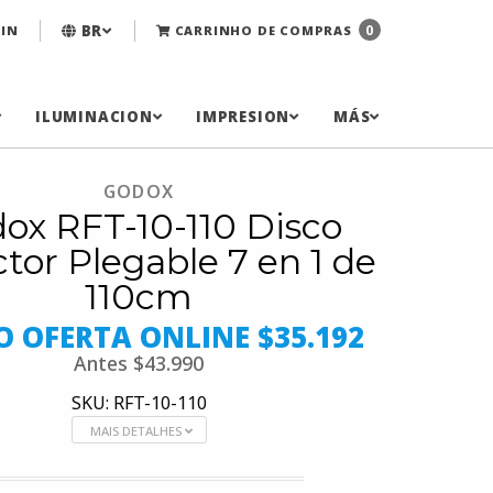
BR
0
IN
CARRINHO DE COMPRAS
ILUMINACION
IMPRESION
MÁS
GODOX
ox RFT-10-110 Disco
ctor Plegable 7 en 1 de
110cm
O OFERTA ONLINE $35.192
Antes
$43.990
SKU: RFT-10-110
MAIS DETALHES