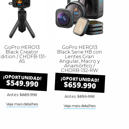
GoPro HERO13
GoPro HERO13
Black Creator
Black Serie HB con
dition / CHDFB-131-
Lentes Gran
AS
Angular, Macro y
Anamórfico /
CHDRB-132-RW
$549.990
$659.990
Antes
$689.990
Antes
$859.990
Veja mais detalhes
Veja mais detalhes