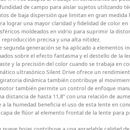
fundidad de campo para aislar sujetos utilizando té
os de baja dispersión que limitan en gran medida la
a lograr una mayor claridad y fidelidad de color en
asféricos moldeados en vidrio para suprimir la disto
a reproducción precisa y una alta nitidez.
e segunda generación se ha aplicado a elementos in
nados sobre el efecto fantasma y el destello de la l
ste y la precisión del color cuando se trabaja en co
tico ultrasónico Silent Drive ofrece un rendimient
iratoria dinámica también contribuye al movimient
te motor también permite un control de enfoque man
na distancia de hasta 11,8" con una relación de aum
 a la humedad beneficia el uso de esta lente en con
apa de flúor al elemento frontal de la lente para pr
 nueve hojas contribuye a una agradable calidad de