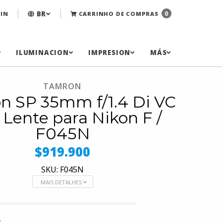
BR
0
IN
CARRINHO DE COMPRAS
ILUMINACION
IMPRESION
MÁS
TAMRON
n SP 35mm f/1.4 Di VC
Lente para Nikon F /
F045N
$919.900
SKU: F045N
MAIS DETALHES