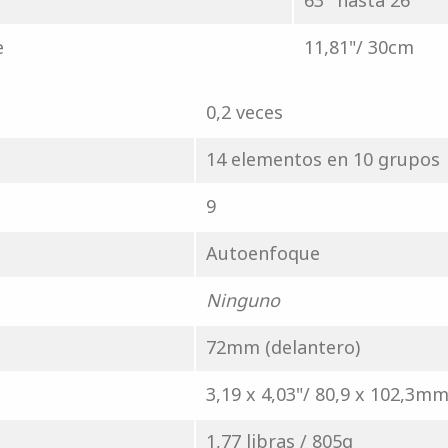
63° hasta 26°
e
11,81"/ 30cm
0,2 veces
14 elementos en 10 grupos
9
Autoenfoque
Ninguno
72mm (delantero)
3,19 x 4,03"/ 80,9 x 102,3m
1,77 libras / 805g