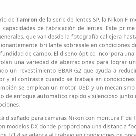
ario de
Tamron
de la serie de lentes SP, la Nikon F-
capacidades de fabricación de lentes. Este prime 
enerales, que van desde la fotografía callejera hast
onantemente brillante sobresale en condiciones de 
fundidad de campo. El diseño óptico incorpora una 
olan una variedad de aberraciones para lograr una
ado un revestimiento BBAR-G2 que ayuda a reducir 
or y el contraste cuando se trabaja en condiciones
ambién se emplean un motor USD y un mecanismo 
o de enfoque automático rápido y silencioso junto
pciones.
está diseñado para cámaras Nikon con montura F de 
con modelos DX donde proporciona una distancia foc
e f/1.4 se adapta al trabajo en condiciones de poc