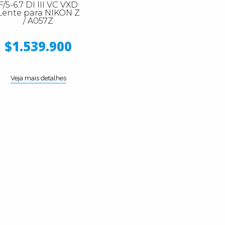
F/5-6.7 DI III VC VXD
Lente para NIKON Z
/ A057Z
$1.539.900
Veja mais detalhes