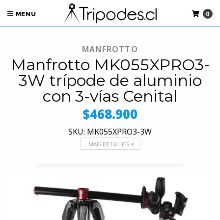
0
MENU
MANFROTTO
Manfrotto MK055XPRO3-
3W trípode de aluminio
con 3-vías Cenital
$468.900
SKU: MK055XPRO3-3W
MAIS DETALHES