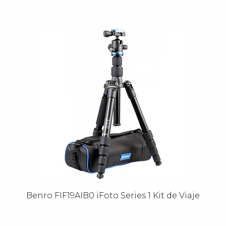
Benro FIF19AIB0 iFoto Series 1 Kit de Viaje