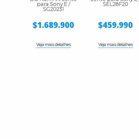
para Sony E /
SEL28F20
SG20231
$1.689.900
$459.990
Veja mais detalhes
Veja mais detalhes