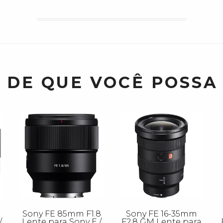
 DE QUE VOCÊ POSSA
Sony FE 85mm F1.8
Sony FE 16-35mm
/
Lente para Sony E /
F2.8 GM Lente para