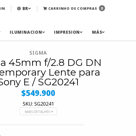
BR
0
IN
CARRINHO DE COMPRAS
ILUMINACION
IMPRESION
MÁS
SIGMA
a 45mm f/2.8 DG DN
emporary Lente para
Sony E / SG20241
$549.900
SKU: SG20241
MAIS DETALHES