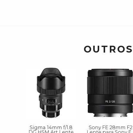
OUTROS
Sigma 14mm f/1.8
Sony FE 28mm F2
DG HSM Art Lente
Lente para Sony E 