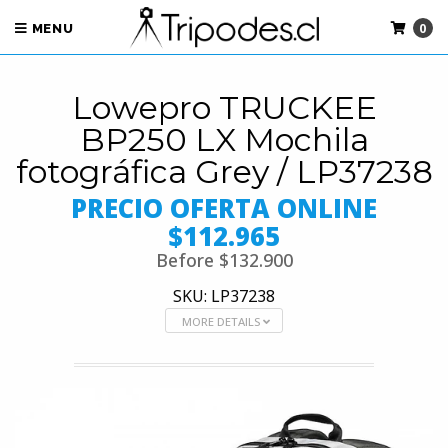
0
MENU
Lowepro TRUCKEE
BP250 LX Mochila
fotográfica Grey / LP37238
PRECIO OFERTA ONLINE
$112.965
Before
$132.900
SKU: LP37238
MORE DETAILS