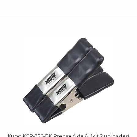
Kupo KCP-356-BK Prensa A de 6" (kit 2 unidades)