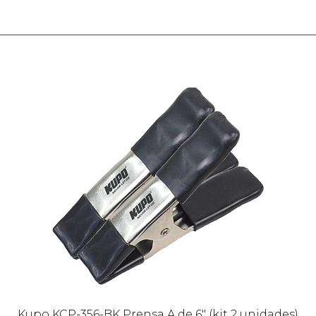
Kupo KCP-356-BK Prensa A de 6" (kit 2 unidades)