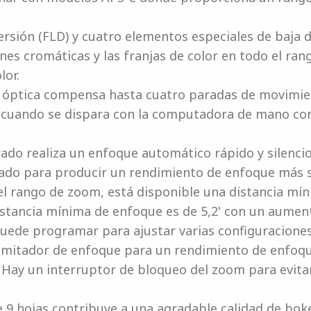
rsión (FLD) y cuatro elementos especiales de baja 
es cromáticas y las franjas de color en todo el ran
lor.
n óptica compensa hasta cuatro paradas de movimie
 cuando se dispara con la computadora de mano con
rado realiza un enfoque automático rápido y silenc
ado para producir un rendimiento de enfoque más 
 rango de zoom, está disponible una distancia míni
istancia mínima de enfoque es de 5,2' con un aument
uede programar para ajustar varias configuraciones
limitador de enfoque para un rendimiento de enfoq
. Hay un interruptor de bloqueo del zoom para evita
 9 hojas contribuye a una agradable calidad de bok