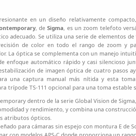
resionante en un diseño relativamente compacto
Contemporary
, de
Sigma
, es un zoom telefoto vers
o adecuado. Se utiliza una serie de elementos de 
precisión de color en todo el rango de zoom y pa
olor. La óptica se complementa con un manejo intuit
e enfoque automático rápido y casi silencioso ju
stabilización de imagen óptica de cuatro pasos ay
ara una captura manual más nítida y esta tom
ara trípode TS-111 opcional para una toma estable 
emporary dentro de la serie Global Vision de Sigma,
comodidad y rendimiento, y combina una construcció
s atributos ópticos.
iseñado para cámaras sin espejo con montura E de 
ar con modelos APS-C donde proporciona un rango 