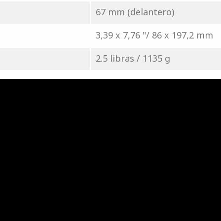
67 mm (delantero)
3,39 x 7,76 "/ 86 x 197,2 mm
2.5 libras / 1135 g