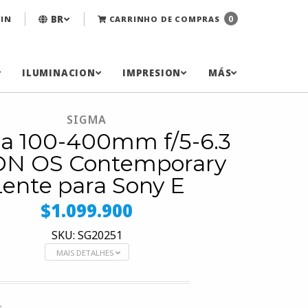
BR
0
IN
CARRINHO DE COMPRAS
ILUMINACION
IMPRESION
MÁS
SIGMA
a 100-400mm f/5-6.3
DN OS Contemporary
Lente para Sony E
$1.099.900
SKU: SG20251
MAIS DETALHES