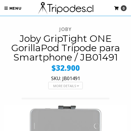
0
MENU
JOBY
Joby GripTight ONE
GorillaPod Trípode para
Smartphone / JB01491
$32.900
SKU: JB01491
MORE DETAILS