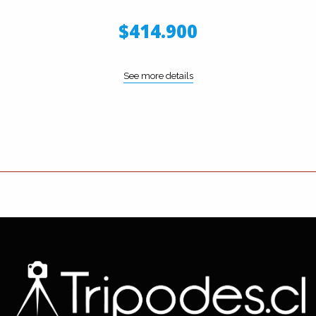
$414.900
See more details