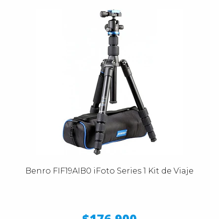
Benro FIF19AIB0 iFoto Series 1 Kit de Viaje