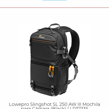
Lowepro Slingshot SL 250 AW III Mochila
para Cámara (Black) / LP37335