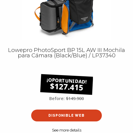
Lowepro PhotoSport BP 15L AW III Mochila
para Cámara (Black/Blue) / LP37340
$127.415
Before:
$149.900
DISPONIBLE WEB
See more details