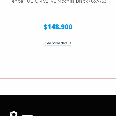
Tenba FULTON V2 14L Mochila Black / 637-733
$148.900
See more details