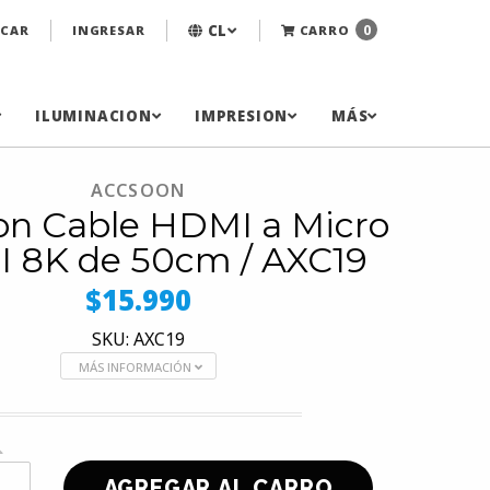
CL
0
CAR
INGRESAR
CARRO
ILUMINACION
IMPRESION
MÁS
ACCSOON
on Cable HDMI a Micro
 8K de 50cm / AXC19
$15.990
SKU: AXC19
MÁS INFORMACIÓN