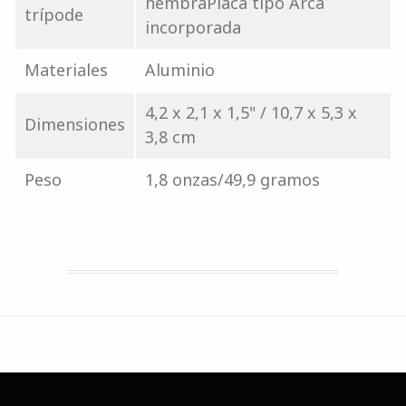
hembraPlaca tipo Arca
trípode
incorporada
Materiales
Aluminio
4,2 x 2,1 x 1,5" / 10,7 x 5,3 x
Dimensiones
3,8 cm
Peso
1,8 onzas/49,9 gramos