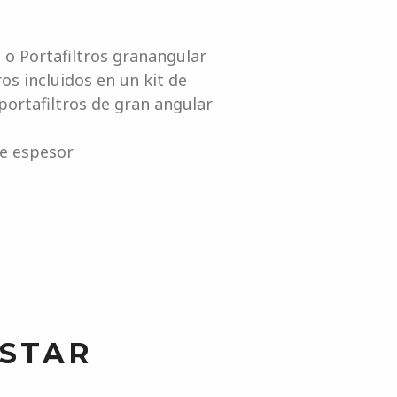
o Portafiltros granangular
s incluidos en un kit de
ortafiltros de gran angular
de espesor
USTAR