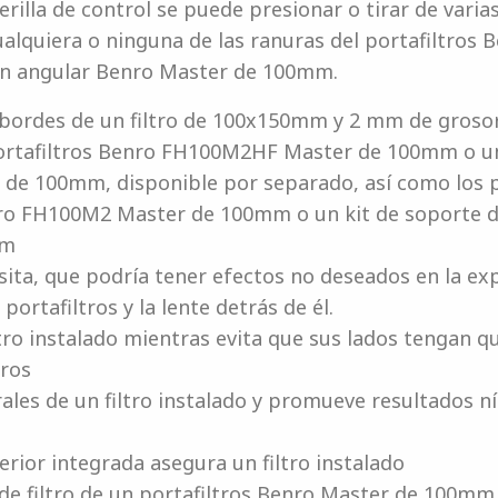
rilla de control se puede presionar o tirar de varia
ualquiera o ninguna de las ranuras del portafiltros
ran angular Benro Master de 100mm.
 bordes de un filtro de 100x150mm y 2 mm de groso
ortafiltros Benro FH100M2HF Master de 100mm o un 
 100mm, disponible por separado, así como los po
enro FH100M2 Master de 100mm o un kit de soporte de
mm
ásita, que podría tener efectos no deseados en la ex
 portafiltros y la lente detrás de él.
ltro instalado mientras evita que sus lados tengan q
tros
rales de un filtro instalado y promueve resultados ní
erior integrada asegura un filtro instalado
de filtro de un portafiltros Benro Master de 100mm 