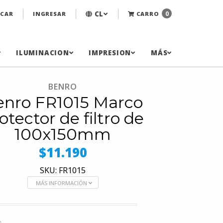
CL
0
CAR
INGRESAR
CARRO
ILUMINACION
IMPRESION
MÁS
BENRO
enro FR1015 Marco
otector de filtro de
100x150mm
$11.190
SKU: FR1015
MÁS INFORMACIÓN