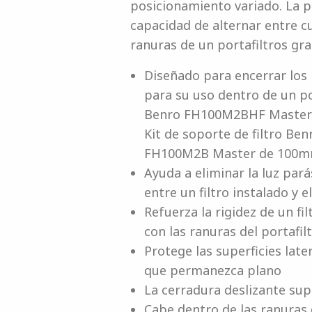
posicionamiento variado. La pe
capacidad de alternar entre c
ranuras de un portafiltros g
Diseñado para encerrar los
para su uso dentro de un p
Benro FH100M2BHF Master de
Kit de soporte de filtro B
FH100M2B Master de 100
Ayuda a eliminar la luz par
entre un filtro instalado y el
Refuerza la rigidez de un fi
con las ranuras del portafil
Protege las superficies late
que permanezca plano
La cerradura deslizante sup
Cabe dentro de las ranuras 