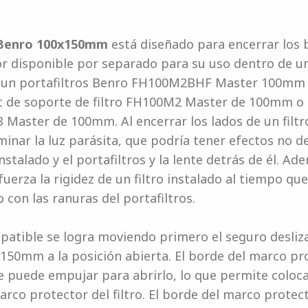
o Benro 100x150mm
está diseñado para encerrar los b
disponible por separado para su uso dentro de un
 portafiltros Benro FH100M2BHF Master 100mm gr
Kit de soporte de filtro FH100M2 Master de 100mm o u
aster de 100mm. Al encerrar los lados de un filtr
iminar la luz parásita, que podría tener efectos no 
nstalado y el portafiltros y la lente detrás de él. A
erza la rigidez de un filtro instalado al tiempo qu
 con las ranuras del portafiltros.
ompatible se logra moviendo primero el seguro desli
150mm a la posición abierta. El borde del marco prot
e puede empujar para abrirlo, lo que permite coloc
o protector del filtro. El borde del marco protecto