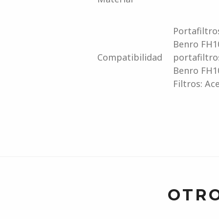
Portafiltr
Benro FH10
Compatibilidad
portafiltr
Benro FH1
Filtros: A
OTRO