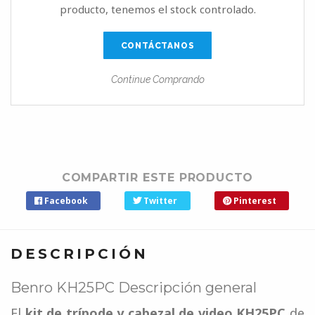
producto, tenemos el stock controlado.
CONTÁCTANOS
Continue Comprando
COMPARTIR ESTE PRODUCTO
Facebook
Twitter
Pinterest
DESCRIPCIÓN
Benro KH25PC Descripción general
El
kit de trípode y cabezal de video KH25PC
de