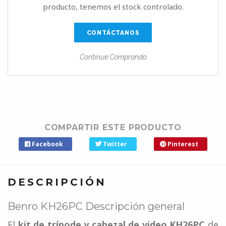
producto, tenemos el stock controlado.
CONTÁCTANOS
Continue Comprando
COMPARTIR ESTE PRODUCTO
Facebook
Twitter
Pinterest
DESCRIPCIÓN
Benro KH26PC Descripción general
El
kit de trípode y cabezal de video KH26PC
de