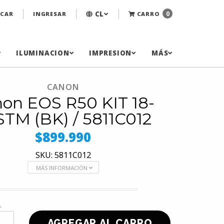
CL
0
CAR
INGRESAR
CARRO
ILUMINACION
IMPRESION
MÁS
CANON
on EOS R50 KIT 18-
TM (BK) / 5811C012
$899.990
SKU: 5811C012
MÁS INFORMACIÓN