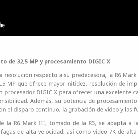
to de 32,5 MP y procesamiento DIGIC X
a resolución respecto a su predecesora, la R6 Mark
5 MP que ofrece mayor nitidez, resolución de impr
 procesador DIGIC X para ofrecer una excelente ca
ensibilidad. Además, su potencia de procesamiento
on el disparo continuo, la grabación de vídeo y las f
e la R6 Mark III, tomado de la R3, se adapta a la
agas de alta velocidad, así como video 7K de alta