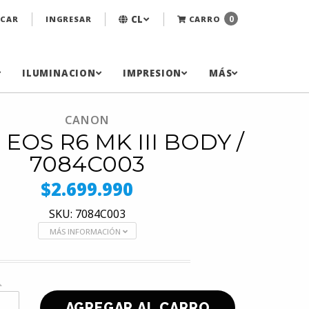
CL
0
CAR
INGRESAR
CARRO
ILUMINACION
IMPRESION
MÁS
CANON
 EOS R6 MK III BODY /
7084C003
$2.699.990
SKU: 7084C003
MÁS INFORMACIÓN