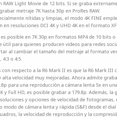
 RAW Light Movie de 12 bits. Si se graba externam
 grabar metraje 7K hasta 30p en ProRes RAW.
cialmente nítidas y limpias, el modo 4K FINE emp
n en resoluciones DCI 4K y UHD 4K en el formato XF
es posible en 7K 30p en formatos MP4 de 10 bits o 
útil para quienes producen videos para redes socia
ar al cambiar el tamaño del metraje al formato vert
 4:3 o 4:5.
con respecto a la R6 Mark II es que la R6 Mark III
y alta velocidad muy mejoradas. Ahora admite graba
.8p para una reproducción a cámara lenta 5x en una 
2K y Full HD, es posible grabar a 179.8p. Además, la
esoluciones y opciones de velocidad de fotogramas,
 modo de cámara lenta y rápida (S&F) desde el dial
cuadros, la velocidad de reproducción y la compresió