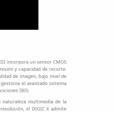
 III incorpora un sensor CMOS
esión y capacidad de recorte.
lidad de imagen, bajo nivel de
 gestiona el avanzado sistema
unciones IBIS.
 naturaleza multimedia de la
 resolución, el DIGIC X admite