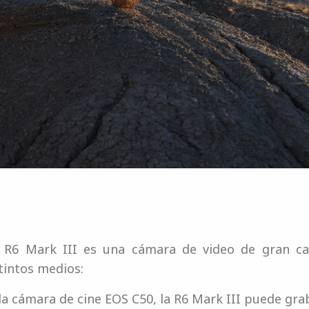
la R6 Mark III es una cámara de video de gran c
tintos medios:
 la cámara de cine EOS C50, la R6 Mark III puede gr