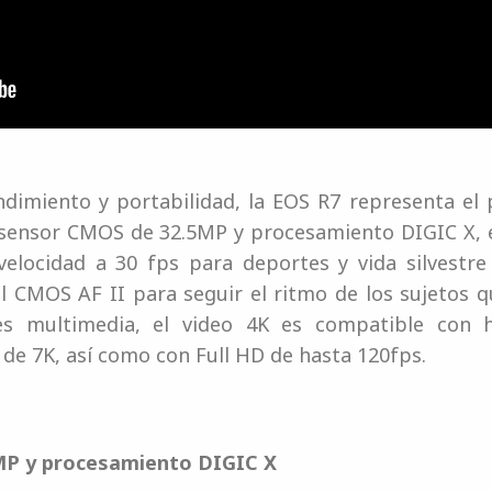
dimiento y portabilidad, la EOS R7 representa el
 sensor CMOS de 32.5MP y procesamiento DIGIC X, es
 velocidad a 30 fps para deportes y vida silvestr
l CMOS AF II para seguir el ritmo de los sujetos 
es multimedia, el video 4K es compatible con 
de 7K, así como con Full HD de hasta 120fps.
MP y procesamiento DIGIC X