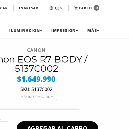
CL
0
CAR
INGRESAR
CARRO
ILUMINACION
IMPRESION
MÁS
CANON
non EOS R7 BODY /
5137C002
$1.649.990
SKU: 5137C002
MÁS INFORMACIÓN