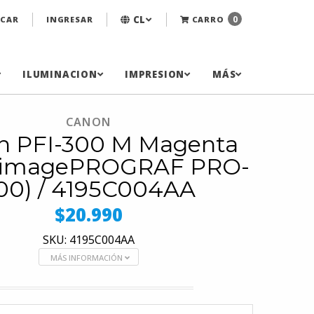
CL
0
CAR
INGRESAR
CARRO
ILUMINACION
IMPRESION
MÁS
CANON
n PFI-300 M Magenta
 (imagePROGRAF PRO-
00) / 4195C004AA
$20.990
SKU: 4195C004AA
MÁS INFORMACIÓN