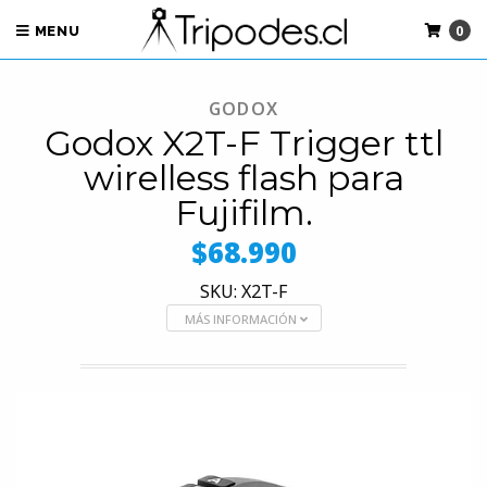
0
MENU
GODOX
Godox X2T-F Trigger ttl
wirelless flash para
Fujifilm.
$68.990
SKU: X2T-F
MÁS INFORMACIÓN