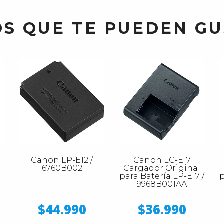
S QUE TE PUEDEN G
Canon LP-E12 /
Canon LC-E17
6760B002
Cargador Original
para Batería LP-E17 /
p
9968B001AA
$44.990
$36.990