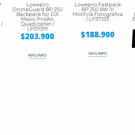
P
Lowepro
Lowepro Fastpack
DroneGuard BP 250
BP 250 AW III
Backpack for DJI
Mochila Fotográfica
I
Mavic Pro/Air
/ LP37333
E
 /
Quadcopter /
LP37099
$188.900
$203.900
MÁS INFO
MÁS INFO