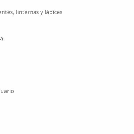
entes, linternas y lápices
pa
suario