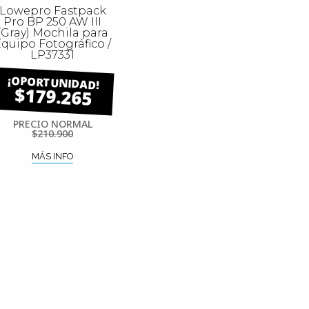
Lowepro Fastpack
Pro BP 250 AW III
(Gray) Mochila para
quipo Fotográfico /
LP37331
$179.265
PRECIO NORMAL
$210.900
MÁS INFO