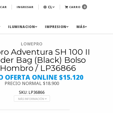
CL
0
CAR
INGRESAR
CARRO
ILUMINACION
IMPRESION
MÁS
LOWEPRO
o Adventura SH 100 II
der Bag (Black) Bolso
 Hombro / LP36866
O OFERTA ONLINE $15.120
PRECIO NORMAL
$18.900
SKU: LP36866
MÁS INFORMACIÓN