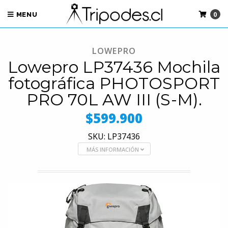
0
MENU
LOWEPRO
Lowepro LP37436 Mochila
fotográfica PHOTOSPORT
PRO 70L AW III (S-M).
$599.900
SKU: LP37436
MÁS INFORMACIÓN