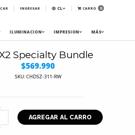
CL
0
CAR
INGRESAR
CARRO
ILUMINACION
IMPRESION
MÁS
2 Specialty Bundle
$569.990
SKU: CHDSZ-311-RW