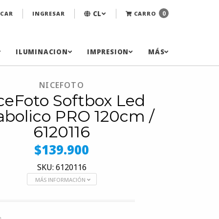
CL
0
CAR
INGRESAR
CARRO
ILUMINACION
IMPRESION
MÁS
NICEFOTO
ceFoto Softbox Led
abolico PRO 120cm /
6120116
$139.900
SKU: 6120116
MÁS INFORMACIÓN