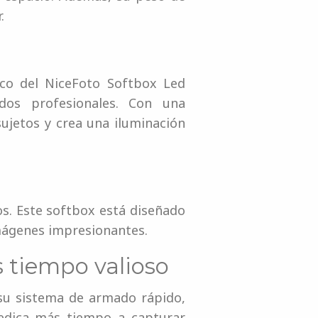
.
lico del NiceFoto Softbox Led
dos profesionales. Con una
 sujetos y crea una iluminación
os. Este softbox está diseñado
mágenes impresionantes.
 tiempo valioso
a su sistema de armado rápido,
dedica más tiempo a capturar