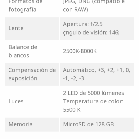
Formatos de
JPEG, DNG (compatible
fotografía
con RAW)
Apertura: f/2.5
Lente
çngulo de visión: 146¡
Balance de
2500K-8000K
blancos
Compensación de
Automático, +3, +2, +1, 0,
exposición
-1, -2, -3
2 LED de 5000 lúmenes
Luces
Temperatura de color:
5500 K
Memoria
MicroSD de 128 GB