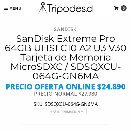
0
MENU
SANDISK
SanDisk Extreme Pro
64GB UHSI C10 A2 U3 V30
Tarjeta de Memoria
MicroSDXC / SDSQXCU-
064G-GN6MA
PRECIO OFERTA ONLINE $24.890
PRECIO NORMAL
$27.980
SKU: SDSQXCU-064G-GN6MA
MÁS INFORMACIÓN