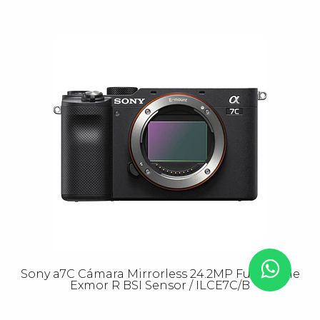
Sony a7C Cámara Mirrorless 24.2MP Full-Frame
Exmor R BSI Sensor / ILCE7C/B