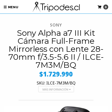
0
MENU
SONY
Sony Alpha a7 III Kit
Cámara Full-Frame
Mirrorless con Lente 28-
70mm f/3.5-5.6 II / ILCE-
7M3M/BQ
$1.729.990
SKU: ILCE-7M3M/BQ
MÁS INFORMACIÓN