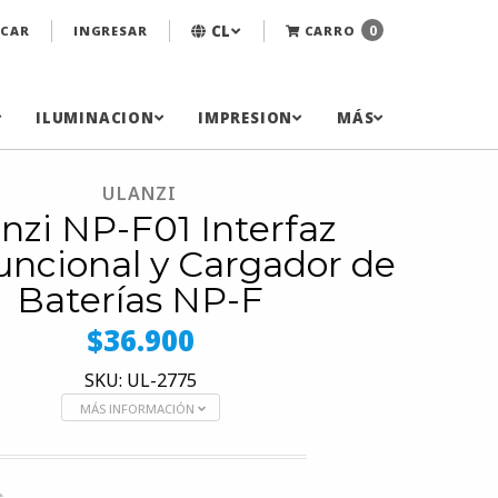
CL
0
CAR
INGRESAR
CARRO
ILUMINACION
IMPRESION
MÁS
ULANZI
nzi NP-F01 Interfaz
uncional y Cargador de
Baterías NP-F
$36.900
SKU: UL-2775
MÁS INFORMACIÓN