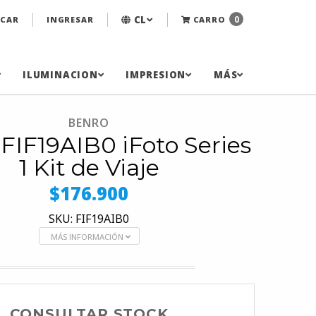
CL
0
CAR
INGRESAR
CARRO
ILUMINACION
IMPRESION
MÁS
BENRO
FIF19AIB0 iFoto Series
1 Kit de Viaje
$176.900
SKU: FIF19AIB0
MÁS INFORMACIÓN
CONSULTAR STOCK