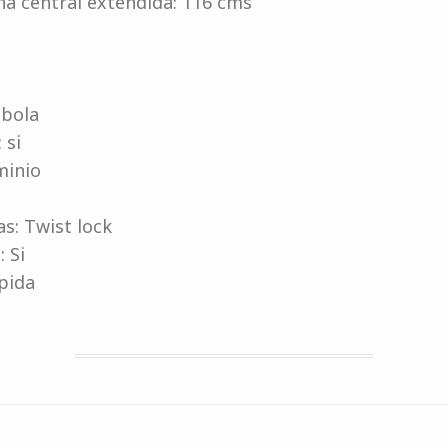
na central extendida: 116 cms
 bola
 si
minio
as: Twist lock
 Si
pida