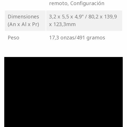
remoto, Configuración
Dimensiones
3,2 x 5,5 x 4,9" / 80,2 x 139,9
(An x Al x Pr)
x 123,3mm
Peso
17,3 onzas/491 gramos