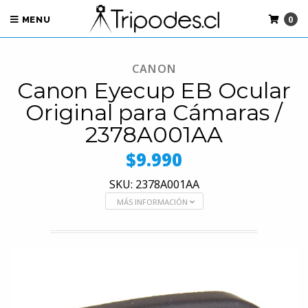
0
MENU
CANON
Canon Eyecup EB Ocular
Original para Cámaras /
2378A001AA
$9.990
SKU: 2378A001AA
MÁS INFORMACIÓN