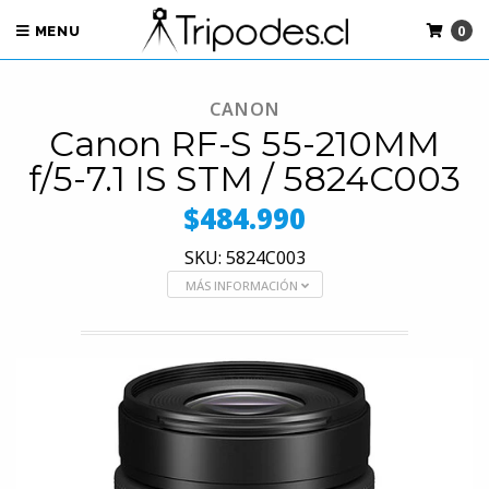
0
MENU
CANON
Canon RF-S 55-210MM
f/5-7.1 IS STM / 5824C003
$484.990
SKU: 5824C003
MÁS INFORMACIÓN