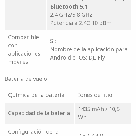
Bluetooth 5.1
2,4 GHz/5,8 GHz
Potencia a 2,4G:10 dBm
Compatible
Sí:
con
Nombre de la aplicación para
aplicaciones
Android e iOS: DJI Fly
móviles
Batería de vuelo
Química de la batería
Iones de litio
1435 mAh / 10,5
Capacidad de la batería
Wh
Configuración de la
2 S / 7,3 V