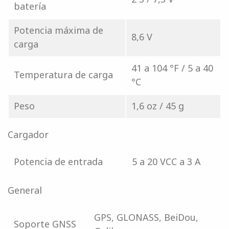
batería
Potencia máxima de
8,6 V
carga
41 a 104 °F / 5 a 40
Temperatura de carga
°C
Peso
1,6 oz / 45 g
Cargador
Potencia de entrada
5 a 20 VCC a 3 A
General
GPS, GLONASS, BeiDou,
Soporte GNSS