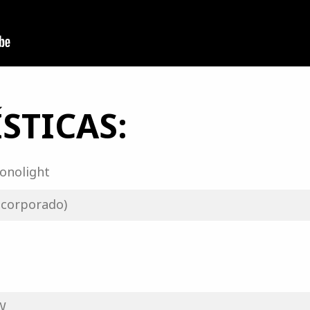
STICAS:
onolight
Incorporado)
W