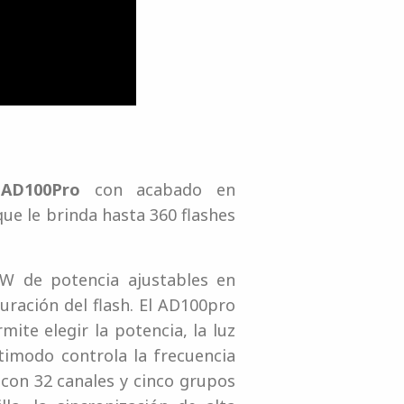
 AD100Pro
con acabado en
que le brinda hasta 360 flashes
0W de potencia ajustables en
uración del flash. El AD100pro
te elegir la potencia, la luz
timodo controla la frecuencia
 con 32 canales y cinco grupos