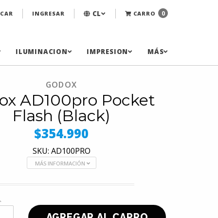
CL
0
CAR
INGRESAR
CARRO
ILUMINACION
IMPRESION
MÁS
GODOX
ox AD100pro Pocket
Flash (Black)
$354.990
SKU: AD100PRO
MÁS INFORMACIÓN