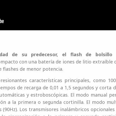
dad de su predecesor, el flash de bolsillo
ompacto con una batería de iones de litio extraíble 
e flashes de menor potencia.
esionantes características principales, como 10
iempos de recarga de 0,01 a 1,5 segundos y corta d
utomáticas y estroboscópicas. El modo manual permi
ión a la primera o segunda cortinilla. El modo mul
 (90Hz). Los transmisores inalámbricos opcionales