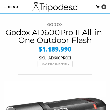
0
MENU
GODOX
Godox AD600Pro II All-in-
One Outdoor Flash
$1.189.990
SKU: AD600PROII
MÁS INFORMACIÓN