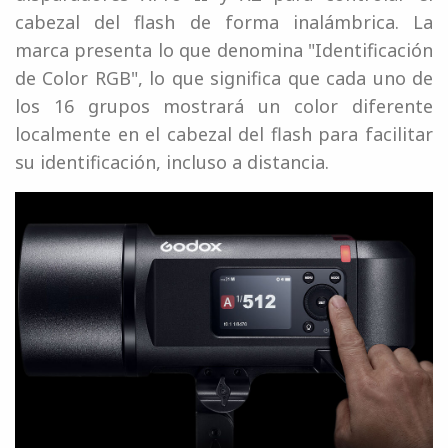
cabezal del flash de forma inalámbrica. La
marca presenta lo que denomina "Identificación
de Color RGB", lo que significa que cada uno de
los 16 grupos mostrará un color diferente
localmente en el cabezal del flash para facilitar
su identificación, incluso a distancia.