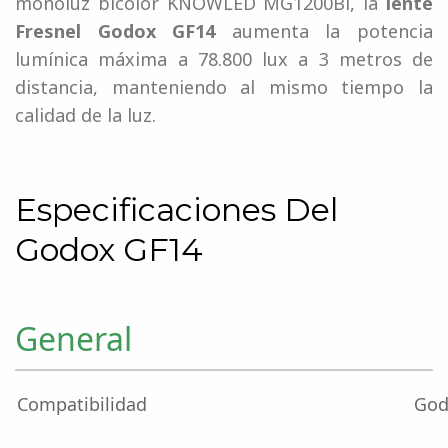
monoluz bicolor KNOWLED MG1200Bi, la
lente
Fresnel Godox GF14
aumenta la potencia
lumínica máxima a 78.800 lux a 3 metros de
distancia, manteniendo al mismo tiempo la
calidad de la luz.
Especificaciones
Del
Godox GF14
General
Compatibilidad
Go