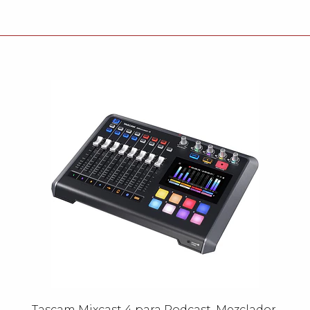
Tascam Mixcast 4 para Podcast, Mezclador,