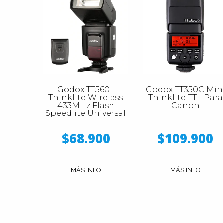
Godox TT560II
Godox TT350C Min
Thinklite Wireless
Thinklite TTL Para
433MHz Flash
Canon
Speedlite Universal
$68.900
$109.900
MÁS INFO
MÁS INFO