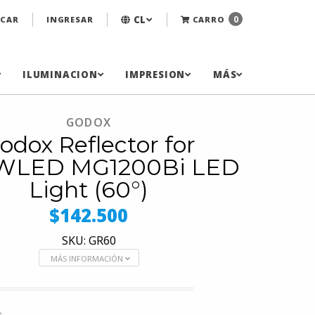
CL
0
CAR
INGRESAR
CARRO
ILUMINACION
IMPRESION
MÁS
GODOX
odox Reflector for
LED MG1200Bi LED
Light (60°)
$142.500
SKU: GR60
MÁS INFORMACIÓN