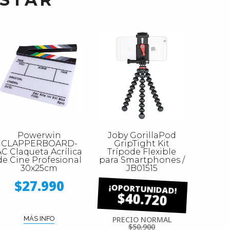
Powerwin
Joby GorillaPod
CLAPPERBOARD-
GripTight Kit
AC Claqueta Acrílica
Trípode Flexible
de Cine Profesional
para Smartphones /
30x25cm
JB01515
$27.990
$40.720
MÁS INFO
PRECIO NORMAL
$50.900