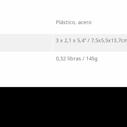
Plástico, acero
3 x 2,1 x 5,4" / 7,5x5,5x13,7c
0,32 libras / 145g