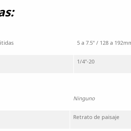
as:
itidas
5 a 7.5" / 128 a 192m
1/4"-20
Ninguno
Retrato de paisaje