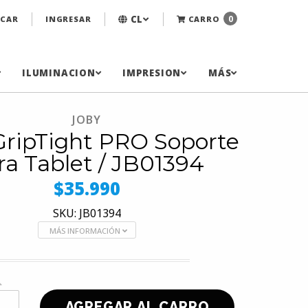
CL
0
CAR
INGRESAR
CARRO
ILUMINACION
IMPRESION
MÁS
JOBY
GripTight PRO Soporte
ra Tablet / JB01394
$35.990
SKU: JB01394
MÁS INFORMACIÓN