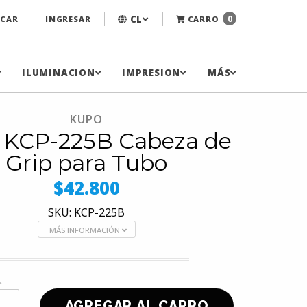
CL
0
CAR
INGRESAR
CARRO
ILUMINACION
IMPRESION
MÁS
KUPO
 KCP-225B Cabeza de
Grip para Tubo
$42.800
SKU: KCP-225B
MÁS INFORMACIÓN