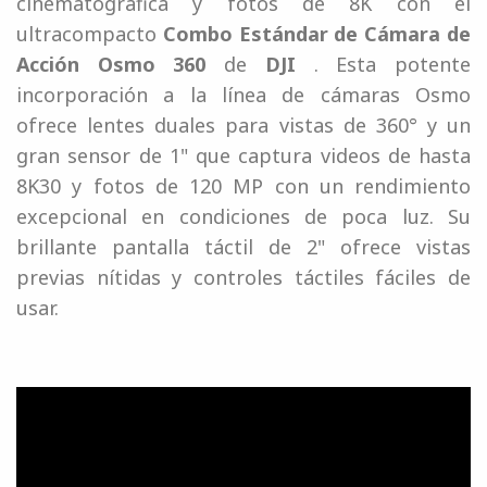
cinematográfica y fotos de 8K con el
ultracompacto
Combo Estándar de Cámara de
Acción Osmo 360
de
DJI
. Esta potente
incorporación a la línea de cámaras Osmo
ofrece lentes duales para vistas de 360° y un
gran sensor de 1" que captura videos de hasta
8K30 y fotos de 120 MP con un rendimiento
excepcional en condiciones de poca luz. Su
brillante pantalla táctil de 2" ofrece vistas
previas nítidas y controles táctiles fáciles de
usar.