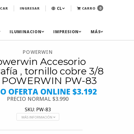
CL
0
CAR
INGRESAR
CARRO
ILUMINACION
IMPRESION
MÁS
POWERWIN
owerwin Accesorio
afía , tornillo cobre 3/8
 POWERWIN PW-83
IO OFERTA ONLINE $3.192
PRECIO NORMAL
$3.990
SKU: PW-83
MÁS INFORMACIÓN