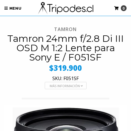
0
MENU
TAMRON
Tamron 24mm f/2.8 Di III
OSD M 1:2 Lente para
Sony E / F051SF
$319.900
SKU: F051SF
MÁS INFORMACIÓN