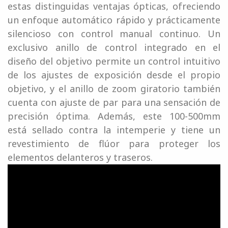
estas distinguidas ventajas ópticas, ofreciendo
un enfoque automático rápido y prácticamente
silencioso con control manual continuo. Un
exclusivo anillo de control integrado en el
diseño del objetivo permite un control intuitivo
de los ajustes de exposición desde el propio
objetivo, y el anillo de zoom giratorio también
cuenta con ajuste de par para una sensación de
precisión óptima. Además, este 100-500mm
está sellado contra la intemperie y tiene un
revestimiento de flúor para proteger los
elementos delanteros y traseros.