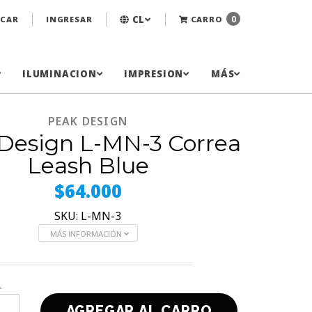
CL
0
CAR
INGRESAR
CARRO
ILUMINACION
IMPRESION
MÁS
PEAK DESIGN
Design L-MN-3 Correa
Leash Blue
$64.000
SKU: L-MN-3
MÁS INFORMACIÓN