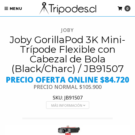
0
MENU
JOBY
Joby GorillaPod 3K Mini-
Trípode Flexible con
Cabezal de Bola
(Black/Charc) / JB91507
PRECIO OFERTA ONLINE $84.720
PRECIO NORMAL
$105.900
SKU: JB91507
MÁS INFORMACIÓN