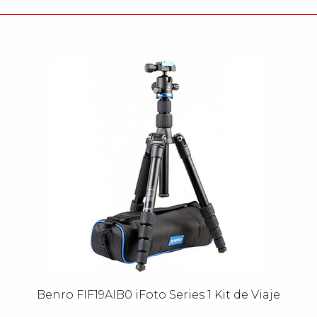
Benro FIF19AIB0 iFoto Series 1 Kit de Viaje